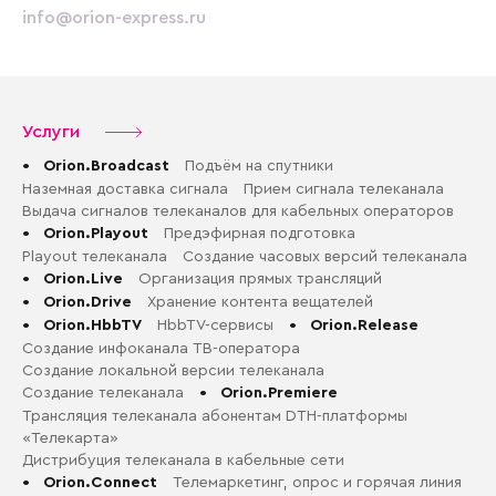
info@orion-express.ru
Услуги
•
Orion.Broadcast
Подъём на спутники
Наземная доставка сигнала
Прием сигнала телеканала
Выдача сигналов телеканалов для кабельных операторов
•
Orion.Playout
Предэфирная подготовка
Playout телеканала
Создание часовых версий телеканала
•
Orion.Live
Организация прямых трансляций
•
Orion.Drive
Хранение контента вещателей
•
Orion.HbbTV
HbbTV-сервисы
•
Orion.Release
Создание инфоканала ТВ-оператора
Создание локальной версии телеканала
Создание телеканала
•
Orion.Premiere
Трансляция телеканала абонентам DTH-платформы
«Телекарта»
Дистрибуция телеканала в кабельные сети
•
Orion.Connect
Телемаркетинг, опрос и горячая линия