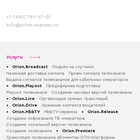
+7 (495) 781-41-01
info@orion-express.ru
Услуги
•
Orion.Broadcast
Подъём на спутники
Наземная доставка сигнала
Прием сигнала телеканала
Выдача сигналов телеканалов для кабельных операторов
•
Orion.Playout
Предэфирная подготовка
Playout телеканала
Создание часовых версий телеканала
•
Orion.Live
Организация прямых трансляций
•
Orion.Drive
Хранение контента вещателей
•
Orion.HbbTV
HbbTV-сервисы
•
Orion.Release
Создание инфоканала ТВ-оператора
Создание локальной версии телеканала
Создание телеканала
•
Orion.Premiere
Трансляция телеканала абонентам DTH-платформы